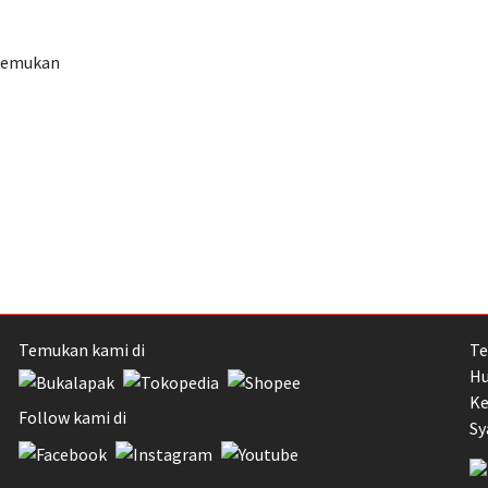
itemukan
Temukan kami di
Te
Hu
Ke
Follow kami di
Sy