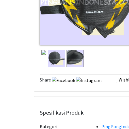
Share
Wishl
Spesifikasi Produk
Kategori
PingPongIndo