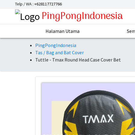
Telp / WA :
+628117727766
PingPongIndonesia
Halaman Utama
Sem
PingPongIndonesia
Tas / Bag and Bat Cover
Tuttle - Tmax Round Head Case Cover Bet