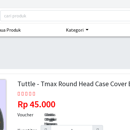
ua Produk
Kategori
Tuttle - Tmax Round Head Case Cover 
Rp 45.000
Voucher
Gratis
Gratis
Gratis
Ongkir
Ongkir
Ongkir
hingga
hingga
hingga