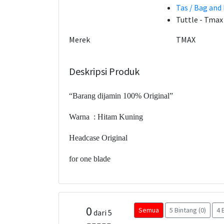
Tas / Bag and
Tuttle - Tmax
Merek
TMAX
Deskripsi Produk
“Barang dijamin 100% Original”
Warna : Hitam Kuning
Headcase Original
for one blade
0
Semua
5 Bintang (0)
4 
dari 5